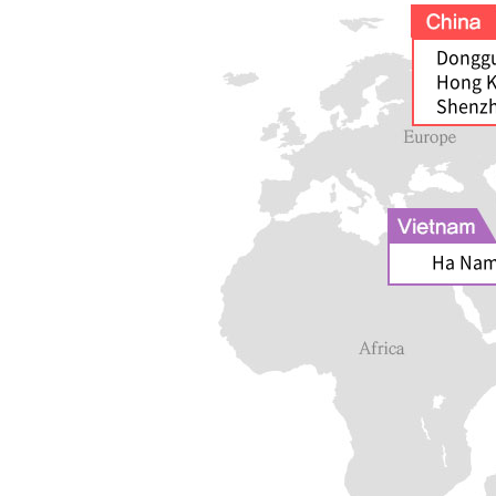
Donggu
Hong K
Shenzh
Ha Nam 